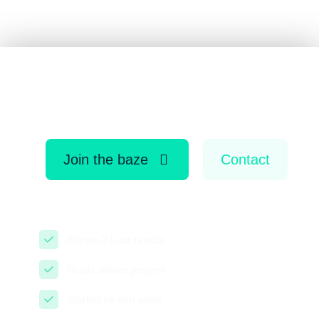
NEEM DE EERSTE STAP
Join the baze
Contact
Binnen 24 uur reactie
Gratis adviesgesprek
Starten na één week