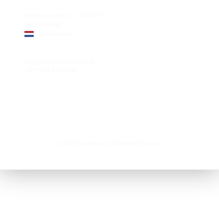
Adres
Koningsschot 17, 3905PP
Veenendaal
Nederland
Contact
info@brandsbaze.com
+31 624 174 500
© 2023
Brandsbaze
. All Rights Reserved.